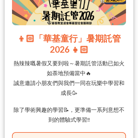
👦🏻「華基童行」暑期託管
2026 👧🏻
熱辣辣嘅暑假又要到啦～暑期託管活動已如火
如荼地預備當中🔥
誠意邀請小朋友們與我們一同在玩樂中學習和
成長🥳
除了學術興趣的學習📝，更準備一系列意想不
到的體驗式學習‼️