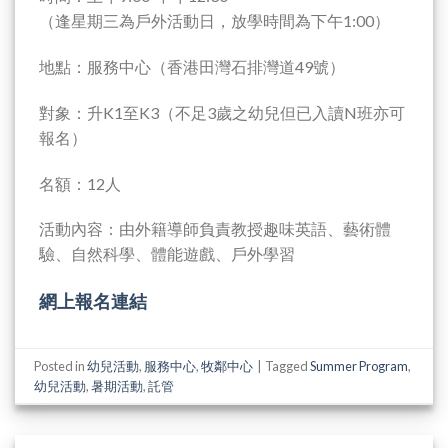
（逢星期三為戶外活動日，放學時間為下午1:00）
地點：服務中心（香港田灣石排灣道49號）
對象：升K1至K3（不足3歲之幼兒但已入讀N班亦可
報名）
名額：12人
活動內容：由外籍導師負責教授趣味英語、藝術體
驗、自然科學、體能遊戲、戶外學習
網上報名連結
Posted in
幼兒活動
,
服務中心
,
牧鄰中心
|
Tagged
Summer Program
,
幼兒活動
,
暑期活動
,
託管