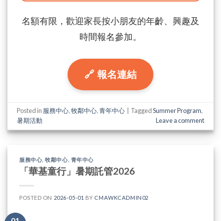
名額有限，歡迎家長按小朋友的年齡、興趣及
時間報名參加。
🔗 報名連結
Posted in
服務中心
,
牧鄰中心
,
青年中心
|
Tagged
Summer Program
,
暑期活動
Leave a comment
服務中心
,
牧鄰中心
,
青年中心
「華基童行」暑期託管2026
POSTED ON
2026-05-01
BY
CMAWKCADMIN02
01