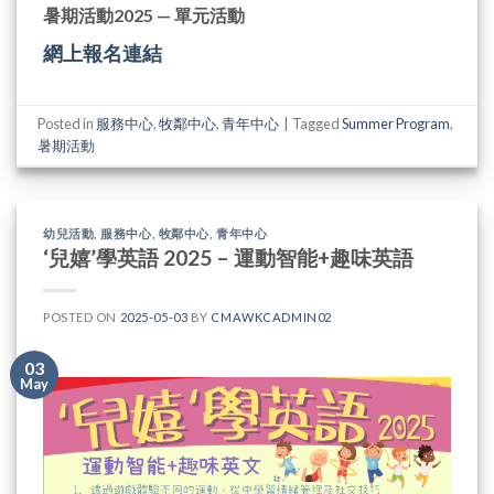
暑期活動2025 — 單元活動
網上報名連結
Posted in
服務中心
,
牧鄰中心
,
青年中心
|
Tagged
Summer Program
,
暑期活動
幼兒活動
,
服務中心
,
牧鄰中心
,
青年中心
‘兒嬉’學英語 2025 – 運動智能+趣味英語
POSTED ON
2025-05-03
BY
CMAWKCADMIN02
03
May