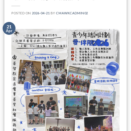
POSTED ON
2026-04-21
BY
CMAWKCADMIN02
21
Apr