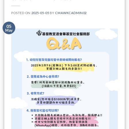
POSTED ON
2025-05-05
BY
CMAWKCADMIN02
05
May