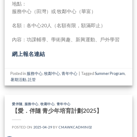
地點：
服務中心（田灣）或 牧鄰中心（華富）
名額：各中心20人（名額有限，額滿即止）
內容：功課輔導、學術興趣、新興運動、戶外學習
網上報名連結
Posted in
服務中心
,
牧鄰中心
,
青年中心
|
Tagged
Summer Program
,
暑期活動
,
託管
愛伴隨
,
服務中心
,
牧鄰中心
,
青年中心
【愛．伴隨 青少年培育計劃2025】
POSTED ON
2025-04-29
BY
CMAWKCADMIN02