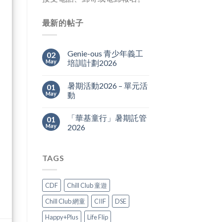
最新的帖子
Genie-ous 青少年義工
02
May
培訓計劃2026
暑期活動2026 – 單元活
01
May
動
「華基童行」暑期託管
01
May
2026
TAGS
CDF
Chill Club 童遊
Chill Club 網童
CIIF
DSE
Happy+Plus
Life Flip