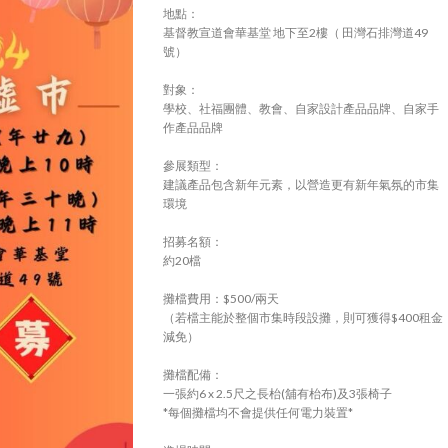
地點：
基督教宣道會華基堂 地下至2樓（ 田灣石排灣道49
號）
對象：
學校、社福團體、教會、自家設計產品品牌、自家手
作產品品牌
參展類型：
建議產品包含新年元素，以營造更有新年氣氛的市集
環境
招募名額：
約20檔
攤檔費用：$500/兩天
（若檔主能於整個市集時段設攤，則可獲得$400租金
減免）
攤檔配備：
一張約6 x 2.5尺之長枱(舖有枱布)及3張椅子
*每個攤檔均不會提供任何電力裝置*