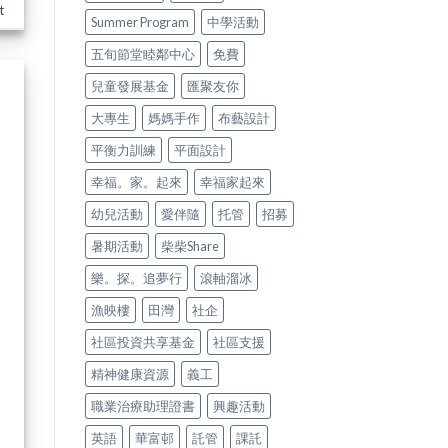
t
Summer Program
中學活動
五旬節堂睦鄰中心
免費
兒童發展基金
匯聚友你
大專生
媽媽手作
布藝設計
平衡力訓練
平面設計
幸福。家。起來
幸福家起來
幼兒活動
愛伴隨
托管
招募
暑期活動
柴柴Share
樂。探。追夢行
滾軸溜冰
漁映樓
田灣
社企
社區投資共享基金
社區支援
精神健康資源
義工
職業治療助理證書
興趣活動
英語
華富邨
託管
課託