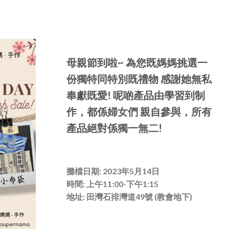
母親節到啦~ 為您既媽媽挑選一
份獨特同特別既禮物 感謝她無私
奉獻既愛! 呢啲產品由學習到制
作，都係婦女們 親自參與，所有
產品絕對係獨一無二!
攤檔日期: 2023年5月14日
時間: 上午11:00-下午1:15
地址: 田灣石排灣道49號 (教會地下)