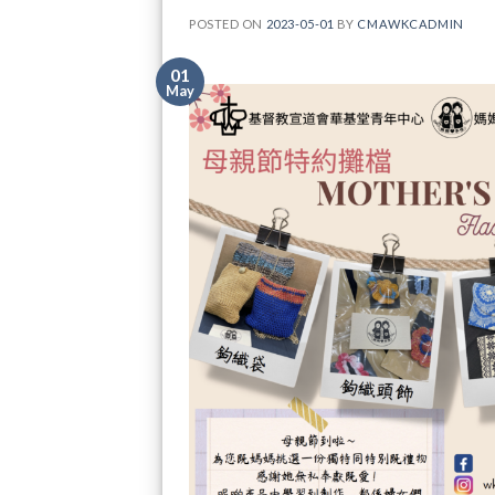
POSTED ON
2023-05-01
BY
CMAWKCADMIN
01
May