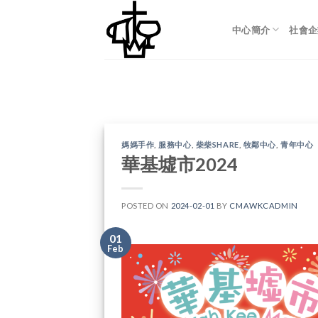
Skip
to
中心簡介
社會企
content
媽媽手作
,
服務中心
,
柴柴SHARE
,
牧鄰中心
,
青年中心
華基墟市2024
POSTED ON
2024-02-01
BY
CMAWKCADMIN
01
Feb