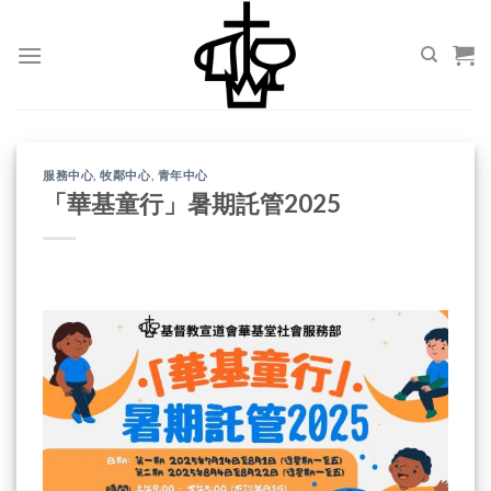
Skip
to
content
服務中心
,
牧鄰中心
,
青年中心
「華基童行」暑期託管2025