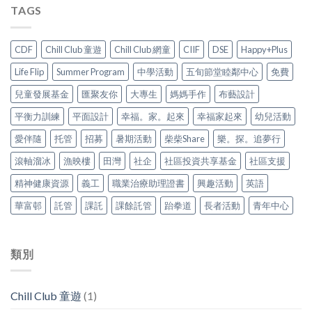
TAGS
CDF
Chill Club 童遊
Chill Club 網童
CIIF
DSE
Happy+Plus
Life Flip
Summer Program
中學活動
五旬節堂睦鄰中心
免費
兒童發展基金
匯聚友你
大專生
媽媽手作
布藝設計
平衡力訓練
平面設計
幸福。家。起來
幸福家起來
幼兒活動
愛伴隨
托管
招募
暑期活動
柴柴Share
樂。探。追夢行
滾軸溜冰
漁映樓
田灣
社企
社區投資共享基金
社區支援
精神健康資源
義工
職業治療助理證書
興趣活動
英語
華富邨
託管
課託
課餘託管
跆拳道
長者活動
青年中心
類別
Chill Club 童遊
(1)