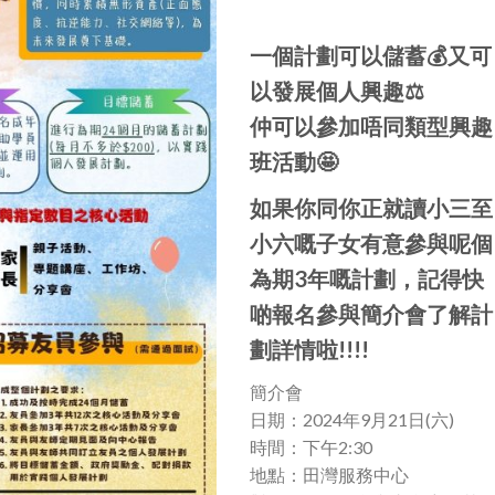
一個計劃可以儲蓄💰又可
以發展個人興趣⚖️
仲可以參加唔同類型興趣
班活動🤩
如果你同你正就讀小三至
小六嘅子女有意參與呢個
為期3年嘅計劃，記得快
啲報名參與簡介會了解計
劃詳情啦!!!!
簡介會
日期：2024年9月21日(六)
時間：下午2:30
地點：田灣服務中心