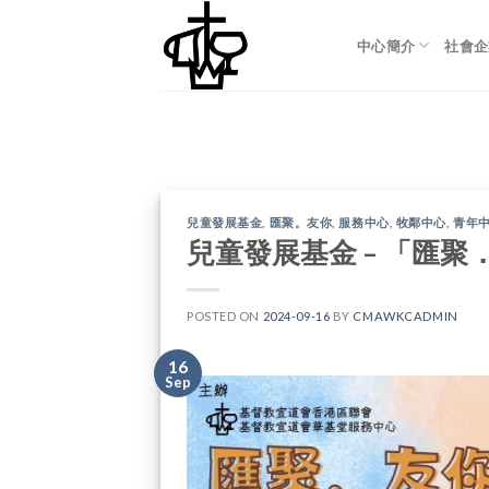
Skip
to
中心簡介
社會企
content
兒童發展基金
,
匯聚。友你
,
服務中心
,
牧鄰中心
,
青年
兒童發展基金 – 「匯
POSTED ON
2024-09-16
BY
CMAWKCADMIN
16
Sep