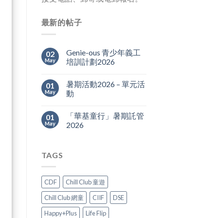
最新的帖子
Genie-ous 青少年義工
02
May
培訓計劃2026
暑期活動2026 – 單元活
01
May
動
「華基童行」暑期託管
01
May
2026
TAGS
CDF
Chill Club 童遊
Chill Club 網童
CIIF
DSE
Happy+Plus
Life Flip