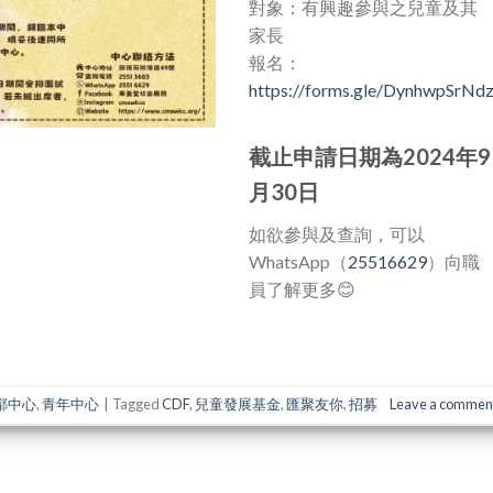
對象：有興趣參與之兒童及其
家長
報名：
https://forms.gle/DynhwpSrN
截止申請日期為2024年9
月30日
如欲參與及查詢，可以
WhatsApp（
25516629
）向職
員了解更多😊
鄰中心
,
青年中心
|
Tagged
CDF
,
兒童發展基金
,
匯聚友你
,
招募
Leave a commen