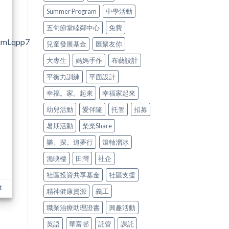
Summer Program
中學活動
五旬節堂睦鄰中心
免費
dzmLqpp7
兒童發展基金
匯聚友你
大專生
媽媽手作
布藝設計
平衡力訓練
平面設計
幸福。家。起來
幸福家起來
幼兒活動
愛伴隨
托管
招募
暑期活動
柴柴Share
樂。探。追夢行
滾軸溜冰
漁映樓
田灣
社企
社區投資共享基金
社區支援
t
精神健康資源
義工
職業治療助理證書
興趣活動
英語
華富邨
託管
課託