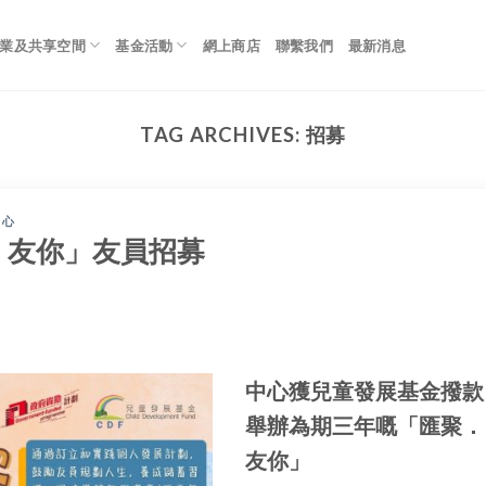
業及共享空間
基金活動
網上商店
聯繫我們
最新消息
TAG ARCHIVES:
招募
中心
聚．友你」友員招募
中心獲兒童發展基金撥款
舉辦為期三年嘅「匯聚．
友你」