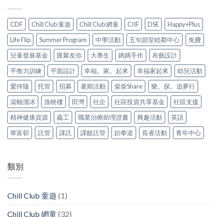
CDF
Chill Club 童遊
Chill Club 網童
CIIF
DSE
Happy+Plus
Life Flip
Summer Program
中學活動
五旬節堂睦鄰中心
免費
兒童發展基金
匯聚友你
大專生
媽媽手作
布藝設計
平衡力訓練
平面設計
幸福。家。起來
幸福家起來
幼兒活動
愛伴隨
托管
招募
暑期活動
柴柴Share
樂。探。追夢行
滾軸溜冰
漁映樓
田灣
社企
社區投資共享基金
社區支援
精神健康資源
義工
職業治療助理證書
興趣活動
英語
華富邨
託管
課託
課餘託管
跆拳道
長者活動
青年中心
類別
Chill Club 童遊
(1)
Chill Club 網童
(32)