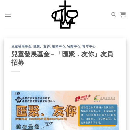
Skip
to
content
兒童發展基金
,
匯聚。友你
,
服務中心
,
牧鄰中心
,
青年中心
兒童發展基金 – 「匯聚．友你」友員
招募