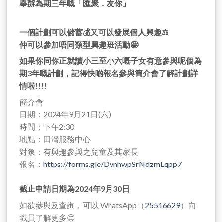
舉辦為期三年嘅「匯聚．友你」
一個計劃可以儲蓄💰又可以發展個人興趣⚖️
仲可以參加唔同類型興趣班活動🤩
如果你同你正就讀小三至小六嘅子女有意參與呢個為
期3年嘅計劃，記得快啲報名參與簡介會了解計劃詳
情啦!!!!
簡介會
日期：2024年9月21日(六)
時間：下午2:30
地點：田灣服務中心
對象：有興趣參與之兒童及其家長
報名：
https://forms.gle/DynhwpSrNdzmLqpp7
截止申請日期為2024年9月30日
如欲參與及查詢，可以 WhatsApp（
25516629
）向
職員了解更多😊