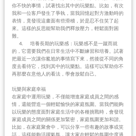
你不快的事情，試著找出其中的玩樂點。比如，有次
我和一位客戶發生了爭執，當我回憶起對方激動時的
表情，竟發現這畫面有些滑稽，於是忍不住笑了起
來。這樣的反思能幫助我們釋放壓力，輕鬆面對困
難。
4. 培養長期的玩樂感：玩樂感不是一蹴而就
的，它需要我們在日常生活中不斷練習和培養。試著
把最近一次讓你尷尬的事情寫下來，然後從不同的角
度去看待它，找到其中的玩樂點。這樣可以幫助你不
再那麼在意他人的看法，學會放鬆自己。
玩樂與家庭幸福
在家庭中運用玩樂，不僅能增進家庭成員之間的感
情，還能營造一個輕鬆愉快的家庭氛圍。當我們能夠
以玩樂的態度面對家庭生活中的各種挑戰時，會發現
家庭成員之間的關係更加緊密，家庭氛圍更加和諧。
比如，在家庭聚會中，可以分享一些有趣的故事或笑
話，這樣能夠活躍氣氛，讓大家在輕鬆的氛圍中度過