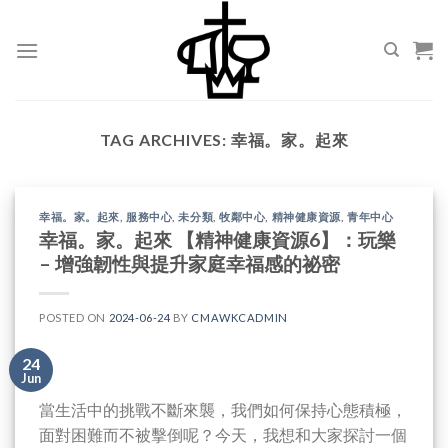
Skip
to
content
TAG ARCHIVES:
幸福。家。起來
幸福。家。起來
,
服務中心
,
未分類
,
牧鄰中心
,
精神健康資源
,
青年中心
幸福。家。起來 【精神健康資源6】：玩樂
– 增強韌性與提升家庭幸福感的祕密
POSTED ON
2024-06-24
BY
CMAWKCADMIN
24
Jun
當生活中的挑戰不斷來襲，我們如何保持心態積極，
面對困難而不被擊倒呢？今天，我想和大家探討一個