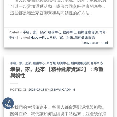
可以一起參加運動活動，或者共同烹飪健康的晚餐，
這些都是增進家庭聯繫和共同韌性的好方法。
Posted in
幸福。家。起來
,
服務中心
,
牧鄰中心
,
精神健康資源
,
青年
中心
|
Tagged
Happy+Plus
,
幸福。家。起來
,
精神健康資源
Leave a comment
幸福。家。起來
,
服務中心
,
未分類
,
牧鄰中心
,
精神健康資源
,
青年中心
幸福。家。起來 【精神健康資源3】：希望
與韌性
POSTED ON
2024-05-18
BY
CMAWKCADMIN
18
May
在我們的生活旅途中，每個人都會遇到逆境與挑戰。
關鍵在於，我們該如何從困境中站起來，並繼續保持