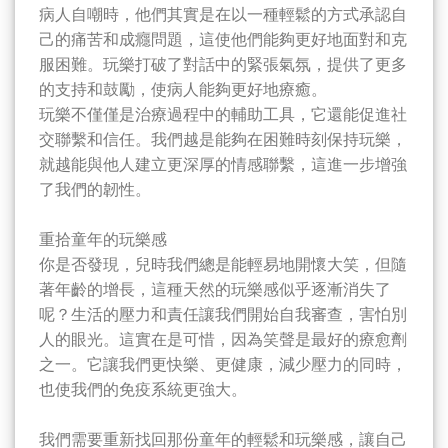
病人自嘲時，他們其實是在以一種輕鬆的方式承認自
己的痛苦和成癮問題，這使他們能夠更好地面對和克
服困難。玩樂打破了對話中的緊張氣氛，提供了更多
的支持和鼓勵，使病人能夠更好地療癒。
玩樂不僅僅是治療過程中的輔助工具，它還能促進社
交聯繫和信任。我們越是能夠在困難時刻保持玩樂，
就越能與他人建立更深厚的情感聯繫，這進一步增強
了我們的韌性。
重拾童年的玩樂感
你是否發現，兒時我們總是能輕易地開懷大笑，但隨
著年齡的增長，這種天然的玩樂感似乎逐漸消失了
呢？生活的壓力和責任讓我們開始自我審查，害怕別
人的眼光。這實在是可惜，因為笑聲是最好的療愈劑
之一。它讓我們更快樂、更健康，減少壓力的同時，
也使我們的免疫系統更強大。
我們需要重新找回那份童年的輕鬆和玩樂感，讓自己