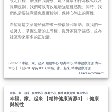
設定目標、增強自我覺察、建立健康的行為模式以及
長期規劃，我們可以有效地增強這種感覺。同時，我
們也需要注意避免過度控制，保持心態上的彈性。
希望這篇文章能給你帶來一些啟發和幫助。讓我們一
起努力，掌握生活的主導權，提升家庭幸福感，並為
社區帶來更多的正能量。
Posted in
幸福。家。起來
,
服務中心
,
牧鄰中心
,
精神健康資源
,
青年
中心
|
Tagged
Happy+Plus
,
幸福。家。起來
,
精神健康資源
Leave a comment
幸福。家。起來
,
服務中心
,
牧鄰中心
,
精神健康資源
,
青年中心
幸福。家。起來 【精神健康資源4】：健康
與韌性