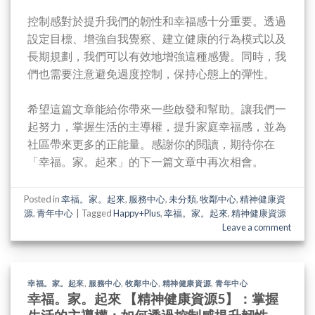
控制感對於提升我們的韌性和幸福感十分重要。透過
設定目標、增強自我覺察、建立健康的行為模式以及
長期規劃，我們可以有效地增強這種感覺。同時，我
們也需要注意避免過度控制，保持心態上的彈性。
希望這篇文章能給你帶來一些啟發和幫助。讓我們一
起努力，掌握生活的主導權，提升家庭幸福感，並為
社區帶來更多的正能量。感謝你的閱讀，期待你在
「幸福。家。起來」的下一篇文章中再次相會。
Posted in
幸福。家。起來
,
服務中心
,
未分類
,
牧鄰中心
,
精神健康資
源
,
青年中心
|
Tagged
Happy+Plus
,
幸福。家。起來
,
精神健康資源
Leave a comment
幸福。家。起來
,
服務中心
,
牧鄰中心
,
精神健康資源
,
青年中心
幸福。家。起來 【精神健康資源5】：掌握