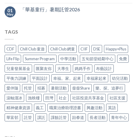
「華基童行」暑期託管2026
01
May
TAGS
CDF
Chill Club 童遊
Chill Club 網童
CIIF
DSE
Happy+Plus
Life Flip
Summer Program
中學活動
五旬節堂睦鄰中心
免費
兒童發展基金
匯聚友你
大專生
媽媽手作
布藝設計
平衡力訓練
平面設計
幸福。家。起來
幸福家起來
幼兒活動
愛伴隨
托管
招募
暑期活動
柴柴Share
樂。探。追夢行
滾軸溜冰
漁映樓
田灣
社企
社區投資共享基金
社區支援
精神健康資源
義工
職業治療助理證書
興趣活動
英語
華富邨
託管
課託
課餘託管
跆拳道
長者活動
青年中心