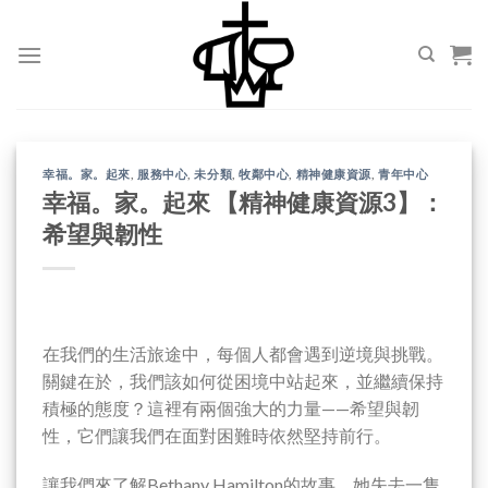
Skip
to
content
幸福。家。起來
,
服務中心
,
未分類
,
牧鄰中心
,
精神健康資源
,
青年中心
幸福。家。起來 【精神健康資源3】：
希望與韌性
在我們的生活旅途中，每個人都會遇到逆境與挑戰。
關鍵在於，我們該如何從困境中站起來，並繼續保持
積極的態度？這裡有兩個強大的力量——希望與韌
性，它們讓我們在面對困難時依然堅持前行。
讓我們來了解Bethany Hamilton的故事，她失去一隻