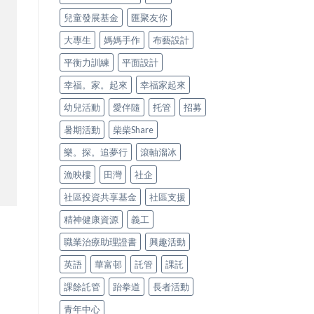
兒童發展基金
匯聚友你
大專生
媽媽手作
布藝設計
平衡力訓練
平面設計
幸福。家。起來
幸福家起來
幼兒活動
愛伴隨
托管
招募
暑期活動
柴柴Share
樂。探。追夢行
滾軸溜冰
漁映樓
田灣
社企
社區投資共享基金
社區支援
精神健康資源
義工
職業治療助理證書
興趣活動
英語
華富邨
託管
課託
課餘託管
跆拳道
長者活動
青年中心