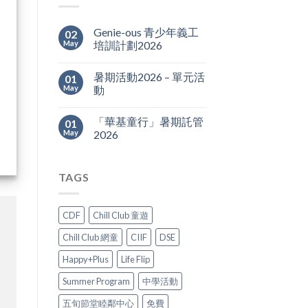
Genie-ous 青少年義工
02
May
培訓計劃2026
暑期活動2026 – 單元活
01
May
動
「華基童行」暑期託管
01
May
2026
TAGS
CDF
Chill Club 童遊
Chill Club 網童
CIIF
DSE
Happy+Plus
Life Flip
Summer Program
中學活動
五旬節堂睦鄰中心
免費