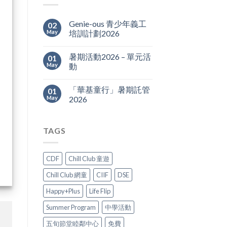
Genie-ous 青少年義工
02
May
培訓計劃2026
暑期活動2026 – 單元活
01
May
動
「華基童行」暑期託管
01
May
2026
TAGS
CDF
Chill Club 童遊
Chill Club 網童
CIIF
DSE
Happy+Plus
Life Flip
Summer Program
中學活動
五旬節堂睦鄰中心
免費