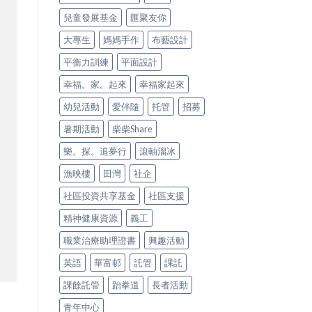
兒童發展基金
匯聚友你
大專生
媽媽手作
布藝設計
平衡力訓練
平面設計
幸福。家。起來
幸福家起來
幼兒活動
愛伴隨
托管
招募
暑期活動
柴柴Share
樂。探。追夢行
滾軸溜冰
漁映樓
田灣
社企
社區投資共享基金
社區支援
精神健康資源
義工
職業治療助理證書
興趣活動
英語
華富邨
託管
課託
課餘託管
跆拳道
長者活動
青年中心