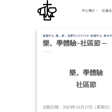
Skip
to
中心簡介
社會企
content
服務中心
,
樂。探。追夢行 LIFE FLIP
,
牧鄰中心
,
青年
樂。學體驗–社區節 —
樂。學體驗
社區節
活動日期：2023年12月17日（星期日