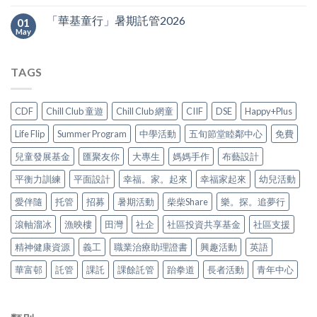
「華基童行」暑期託管2026
01
May
TAGS
CDF
Chill Club 童遊
Chill Club 網童
CIIF
DSE
Happy+Plus
Life Flip
Summer Program
中學活動
五旬節堂睦鄰中心
免費
兒童發展基金
匯聚友你
大專生
媽媽手作
布藝設計
平衡力訓練
平面設計
幸福。家。起來
幸福家起來
幼兒活動
愛伴隨
托管
招募
暑期活動
柴柴Share
樂。探。追夢行
滾軸溜冰
漁映樓
田灣
社企
社區投資共享基金
社區支援
精神健康資源
義工
職業治療助理證書
興趣活動
英語
華富邨
託管
課託
課餘託管
跆拳道
長者活動
青年中心