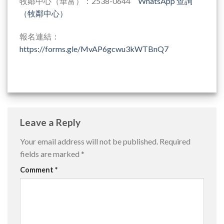
牧鄰中心（華富）：2538-0644
WhatsApp 查詢
（牧鄰中心）
報名連結：
https://forms.gle/MvAP6gcwu3kWTBnQ7
Leave a Reply
Your email address will not be published.
Required
fields are marked
*
Comment
*