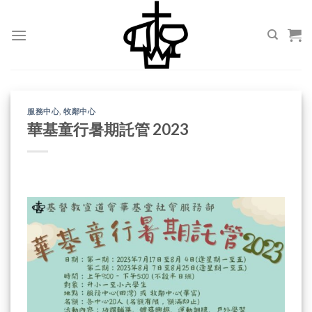
Skip
to
content
服務中心
,
牧鄰中心
華基童行暑期託管 2023