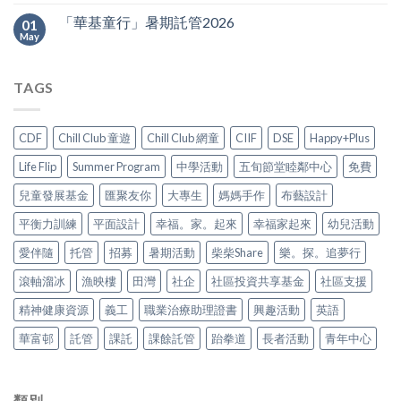
「華基童行」暑期託管2026
01
May
TAGS
CDF
Chill Club 童遊
Chill Club 網童
CIIF
DSE
Happy+Plus
Life Flip
Summer Program
中學活動
五旬節堂睦鄰中心
免費
兒童發展基金
匯聚友你
大專生
媽媽手作
布藝設計
平衡力訓練
平面設計
幸福。家。起來
幸福家起來
幼兒活動
愛伴隨
托管
招募
暑期活動
柴柴Share
樂。探。追夢行
滾軸溜冰
漁映樓
田灣
社企
社區投資共享基金
社區支援
精神健康資源
義工
職業治療助理證書
興趣活動
英語
華富邨
託管
課託
課餘託管
跆拳道
長者活動
青年中心
類別