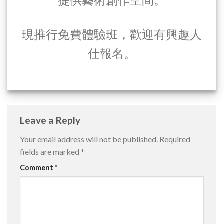
現推行免費體驗班，歡迎有興趣人
仕報名。
Leave a Reply
Your email address will not be published.
Required
fields are marked
*
Comment
*