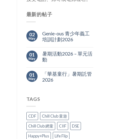
最新的帖子
Genie-ous 青少年義工
02
May
培訓計劃2026
暑期活動2026 – 單元活
01
May
動
「華基童行」暑期託管
01
May
2026
TAGS
CDF
Chill Club 童遊
Chill Club 網童
CIIF
DSE
Happy+Plus
Life Flip