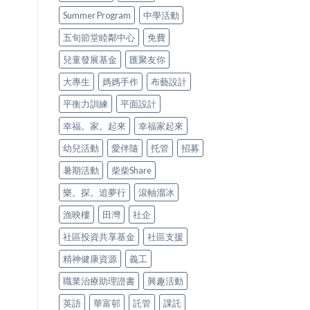
Summer Program
中學活動
五旬節堂睦鄰中心
免費
兒童發展基金
匯聚友你
大專生
媽媽手作
布藝設計
平衡力訓練
平面設計
幸福。家。起來
幸福家起來
幼兒活動
愛伴隨
托管
招募
暑期活動
柴柴Share
樂。探。追夢行
滾軸溜冰
漁映樓
田灣
社企
社區投資共享基金
社區支援
精神健康資源
義工
職業治療助理證書
興趣活動
英語
華富邨
託管
課託