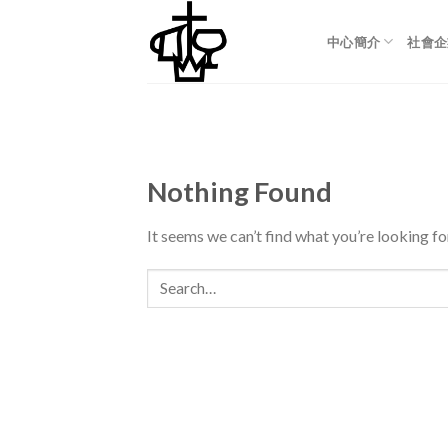
Skip
to
中心簡介
社會企
content
Nothing Found
It seems we can’t find what you’re looking fo